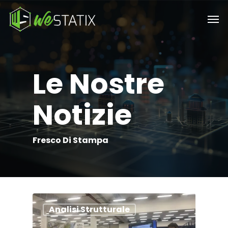
Skip
Men
to
main
content
Le Nostre
Notizie
Fresco Di Stampa
Analisi Strutturale